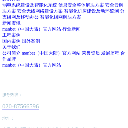
弱电系统建设及智能化系统
信息安全整体解决方案
安全云解
决方案
安全无线网络建设方案
智能化机房建设及动环监测
分
支组网及移动办公
智能化组网解决方案
新闻资讯
manbet（中国大陆）官方网站
行业新闻
工程案例
国内案例
国外案例
关于我们
公司简介
manbet（中国大陆）官方网站
荣誉资质
发展历程
合
作品牌
manbet（中国大陆）官方网站
manbet（中国大陆）官方网站
服务热线：
020-87566596
地址：