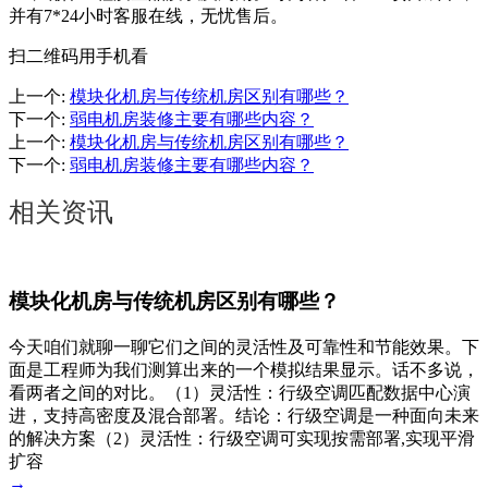
并有7*24小时客服在线，无忧售后。
扫二维码用手机看
上一个
:
模块化机房与传统机房区别有哪些？
下一个
:
弱电机房装修主要有哪些内容？
上一个
:
模块化机房与传统机房区别有哪些？
下一个
:
弱电机房装修主要有哪些内容？
相关资讯
模块化机房与传统机房区别有哪些？
今天咱们就聊一聊它们之间的灵活性及可靠性和节能效果。下
面是工程师为我们测算出来的一个模拟结果显示。话不多说，
看两者之间的对比。（1）灵活性：行级空调匹配数据中心演
进，支持高密度及混合部署。结论：行级空调是一种面向未来
的解决方案（2）灵活性：行级空调可实现按需部署,实现平滑
扩容
→