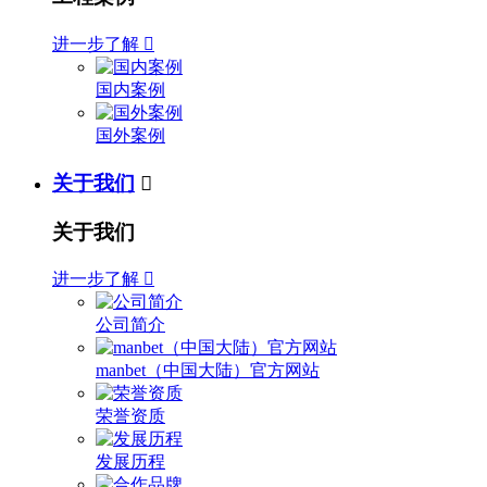
进一步了解

国内案例
国外案例
关于我们

关于我们
进一步了解

公司简介
manbet（中国大陆）官方网站
荣誉资质
发展历程