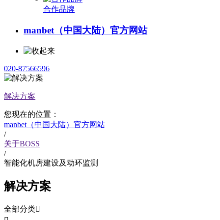
合作品牌
manbet（中国大陆）官方网站
020-87566596
解决方案
您现在的位置：
manbet（中国大陆）官方网站
/
关于BOSS
/
智能化机房建设及动环监测
解决方案
全部分类
