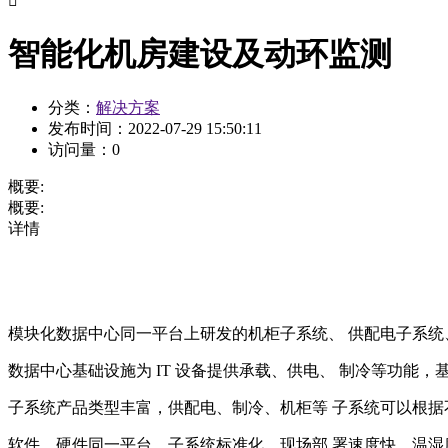

智能化机房建设及动环监测
分类：
解决方案
发布时间：
2022-07-29 15:50:11
访问量：
0
概要:
概要:
详情
模块化数据中心同一平台上研发的机柜子系统、 供配电子系统
数据中心基础设施为 IT 设备提供承载、供电、 制冷等功能
子系统产品类型丰富，供配电、制冷、机柜等 子系统可以根据
软件、硬件同一平台，子系统标准化，现场部 署速度快。温湿