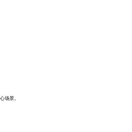
中心场景。