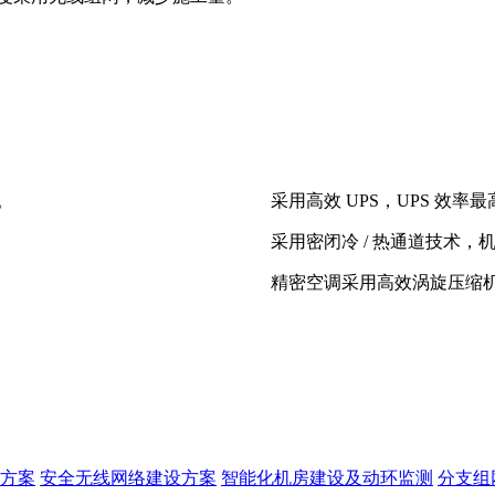
。
采用高效 UPS，UPS 效率最高
采用密闭冷 / 热通道技术，
精密空调采用高效涡旋压缩机
方案
安全无线网络建设方案
智能化机房建设及动环监测
分支组